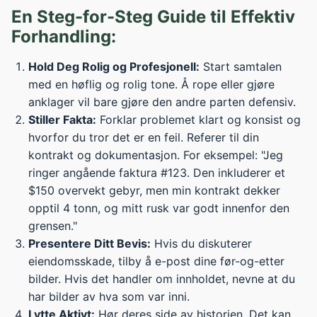
En Steg-for-Steg Guide til Effektiv
Forhandling:
Hold Deg Rolig og Profesjonell:
Start samtalen
med en høflig og rolig tone. Å rope eller gjøre
anklager vil bare gjøre den andre parten defensiv.
Stiller Fakta:
Forklar problemet klart og konsist og
hvorfor du tror det er en feil. Referer til din
kontrakt og dokumentasjon. For eksempel: "Jeg
ringer angående faktura #123. Den inkluderer et
$150 overvekt gebyr, men min kontrakt dekker
opptil 4 tonn, og mitt rusk var godt innenfor den
grensen."
Presentere Ditt Bevis:
Hvis du diskuterer
eiendomsskade, tilby å e-post dine før-og-etter
bilder. Hvis det handler om innholdet, nevne at du
har bilder av hva som var inni.
Lytte Aktivt:
Hør deres side av historien. Det kan