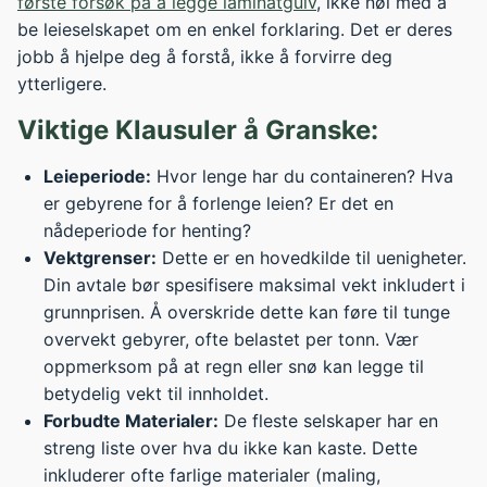
første forsøk på å legge laminatgulv
, ikke nøl med å
be leieselskapet om en enkel forklaring. Det er deres
jobb å hjelpe deg å forstå, ikke å forvirre deg
ytterligere.
Viktige Klausuler å Granske:
Leieperiode:
Hvor lenge har du containeren? Hva
er gebyrene for å forlenge leien? Er det en
nådeperiode for henting?
Vektgrenser:
Dette er en hovedkilde til uenigheter.
Din avtale bør spesifisere maksimal vekt inkludert i
grunnprisen. Å overskride dette kan føre til tunge
overvekt gebyrer, ofte belastet per tonn. Vær
oppmerksom på at regn eller snø kan legge til
betydelig vekt til innholdet.
Forbudte Materialer:
De fleste selskaper har en
streng liste over hva du ikke kan kaste. Dette
inkluderer ofte farlige materialer (maling,