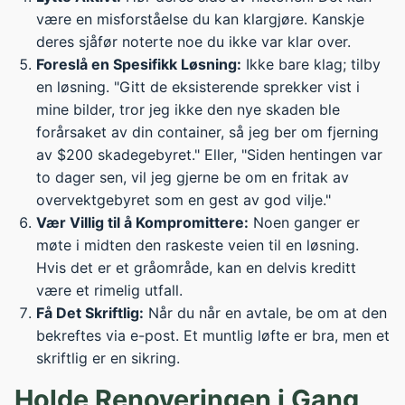
være en misforståelse du kan klargjøre. Kanskje
deres sjåfør noterte noe du ikke var klar over.
Foreslå en Spesifikk Løsning:
Ikke bare klag; tilby
en løsning. "Gitt de eksisterende sprekker vist i
mine bilder, tror jeg ikke den nye skaden ble
forårsaket av din container, så jeg ber om fjerning
av $200 skadegebyret." Eller, "Siden hentingen var
to dager sen, vil jeg gjerne be om en fritak av
overvektgebyret som en gest av god vilje."
Vær Villig til å Kompromittere:
Noen ganger er
møte i midten den raskeste veien til en løsning.
Hvis det er et gråområde, kan en delvis kreditt
være et rimelig utfall.
Få Det Skriftlig:
Når du når en avtale, be om at den
bekreftes via e-post. Et muntlig løfte er bra, men et
skriftlig er en sikring.
Holde Renoveringen i Gang